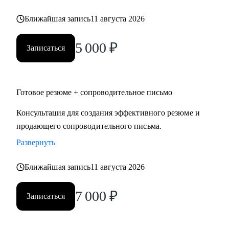
• Отработка ответов на сложные вопросы интервьюеров
Ближайшая запись
11 августа 2026
Кому могу помочь:
5 000
₽
Записаться
• Инженерно-техническим работникам
• Линейным специалистам АУП
• Специалистам нефтегазовой отрасли
• Специалистам в сфере транспорта, логистики и
Готовое резюме + сопроводительное письмо
перевозок
Консультация для создания эффективного резюме и
• Работникам сферы науки и образования
продающего сопроводительного письма.
• Специалистам по управлению персоналом
Развернуть
Ближайшая запись
11 августа 2026
7 000
₽
Записаться