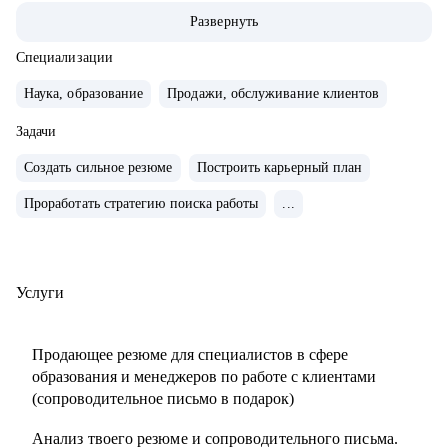
ABBA Centre.
Развернуть
• Закончила школу в Вашингтоне, США, высшее
лингвистическое образование в ЧГУ, РФ.
Специализации
• Сейчас учусь в магистратуре МИП на практического
Наука, образование
Продажи, обслуживание клиентов
психолога и коуча.
• Создала два собственных бизнес-проекта с 0, вывела в
Задачи
"+" и продала как готовый успешный бизнес (студия
Создать сильное резюме
Построить карьерный план
красоты и школа английского языка для детей и взрослых).
Проработать стратегию поиска работы
...
• 10 лет управляла бизнесом в образовательной сфере
(Центр дополнительного образования, частная школа и
английский детский сад)
• Эксперт в области ведения бизнеса в образовательной
Услуги
сфере.
• Провела 1000+ собеседований.
Продающее резюме для специалистов в сфере
• Наняла и адаптировала 100+ сотрудников.
образования и менеджеров по работе с клиентами
(сопроводительное письмо в подарок)
С чем помогу:
Анализ твоего резюме и сопроводительного письма.
• Карьерное консультирование, рекомендации по