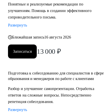
Понятные и реализуемые рекомендации по
составлению резюме, подготовка к интервью и помощь в
улучшениям. Помощь в создании эффективного
старте/продвижении в карьере в образовании и смежных
сопроводительного письма.
областях.
• Менторство для Senior-менеджеров.
Развернуть
• Бизнес-трекинг стартапов в образовании.
Ближайшая запись
16 августа 2026
• Сформулировать карьерную цель и разработать план для
ее достижения.
13 000
₽
Записаться
Кому могу помочь:
• Специалистам всех уровней в сфере образования и
смежных областей.
Подготовка к собеседованию для специалистов в сфере
• Менеджерам по продажам и по работе с клиентами.
образования и менеджеров по работе с клиентами
• Руководителям бизнеса, отделов.
Разбор и улучшение самопрезентации. Отработка
• Новичкам, кто только начинает свой путь.
ответов на сложные вопросы. Непосредственно
• Опытным специалистам, которые хотят сделать шаг
репетиция собеседования.
вперед в своей карьере.
Развернуть