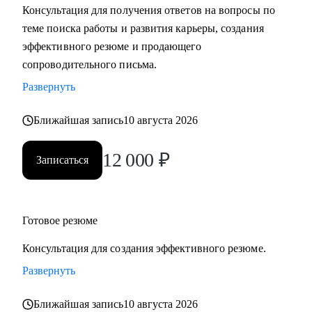
Консультация для получения ответов на вопросы по
теме поиска работы и развития карьеры, создания
С чем помогу:
эффективного резюме и продающего
• Разработать карьерную стратегию и план перехода в IT из
сопроводительного письма.
других сфер.
Развернуть
• Определить, какие из имеющихся навыков можно
применить сейчас, а чему можно научиться в процессе
Ближайшая запись
10 августа 2026
смены вектора.
• Правильно преподнести текущий опыт как в резюме, так
12 000
₽
Записаться
и в самопрезентации на интервью.
• Разобраться в рынке IT и его трендах.
Кому могу помочь:
Готовое резюме
• IT-специалистам от начального уровня до руководителей
Консультация для создания эффективного резюме.
в направлениях: Разработка, Тестирование, Техническая
поддержка, Прикладное и системное администрирование,
Развернуть
DevOps, Продуктовый и Проектный менеджмент,
Ближайшая запись
10 августа 2026
Системная аналитика